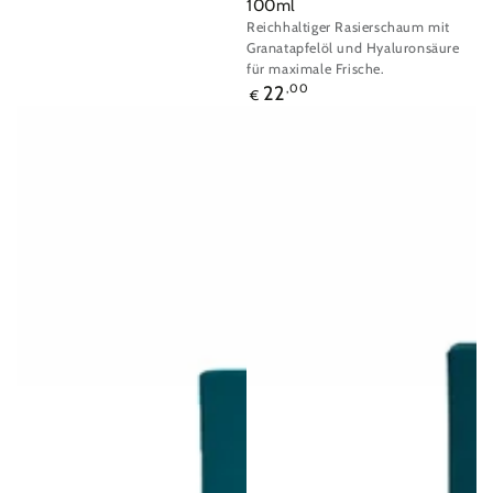
100ml
Reichhaltiger Rasierschaum mit
Granatapfelöl und Hyaluronsäure
für maximale Frische.
Regulärer
22
,00
€
Preis