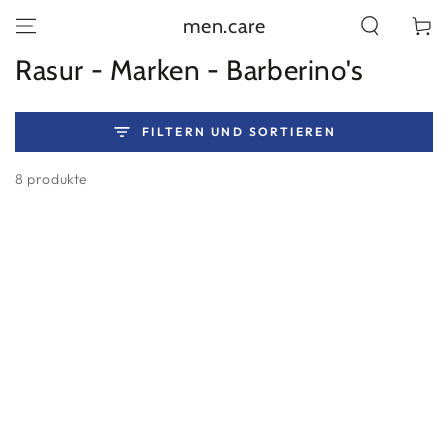
ZUM INHALT
men.care
Warenko
SPRINGEN
Kollektion:
Rasur - Marken - Barberino's
FILTERN UND SORTIEREN
8 produkte