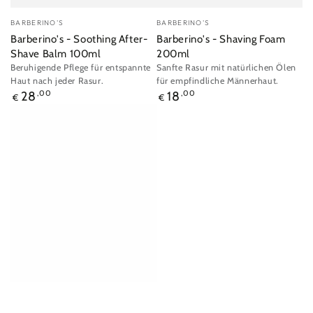
Verkäufer/in:
Verkäufer/in:
BARBERINO'S
BARBERINO'S
Barberino's - Soothing After-
Barberino's - Shaving Foam
Shave Balm 100ml
200ml
Beruhigende Pflege für entspannte
Sanfte Rasur mit natürlichen Ölen
Haut nach jeder Rasur.
für empfindliche Männerhaut.
Regulärer
Regulärer
28
,00
18
,00
€
€
Preis
Preis