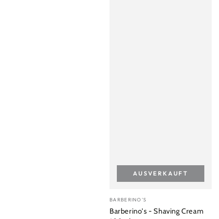
AUSVERKAUFT
Verkäufer/in:
BARBERINO'S
Barberino's - Shaving Cream