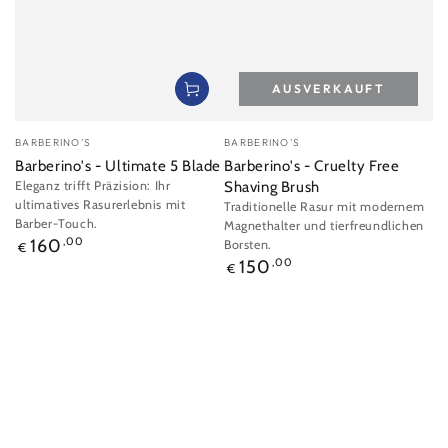
AUSVERKAUFT
Verkäufer/in:
Verkäufer/in:
BARBERINO'S
BARBERINO'S
Barberino's - Ultimate 5 Blade
Barberino's - Cruelty Free
Eleganz trifft Präzision: Ihr
Shaving Brush
ultimatives Rasurerlebnis mit
Traditionelle Rasur mit modernem
Barber-Touch.
Magnethalter und tierfreundlichen
Regulärer
160
,00
Borsten.
€
Preis
Regulärer
150
,00
€
Preis