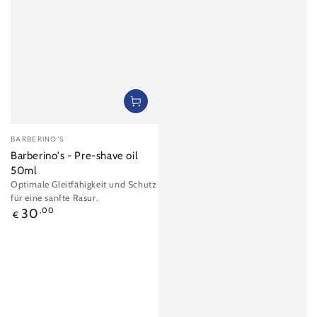
Verkäufer/in:
BARBERINO'S
Barberino's - Pre-shave oil
50ml
Optimale Gleitfähigkeit und Schutz
für eine sanfte Rasur.
Regulärer
30
,00
€
Preis