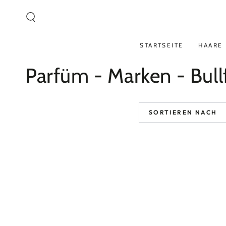
ZUM INHALT
SPRINGEN
STARTSEITE
HAARE
Kollektion:
Parfüm - Marken - Bull
SORTIEREN NACH
Bullfrog
-
Eau
De
Parfum
Elisir