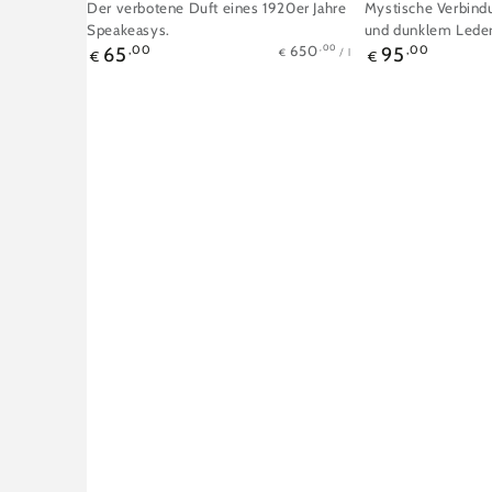
Der verbotene Duft eines 1920er Jahre
Mystische Verbin
Speakeasys.
und dunklem Leder
Stückpreis
pro
Regulärer
Regulärer
,00
650
65
,00
95
,00
/
l
€
€
€
Preis
Preis