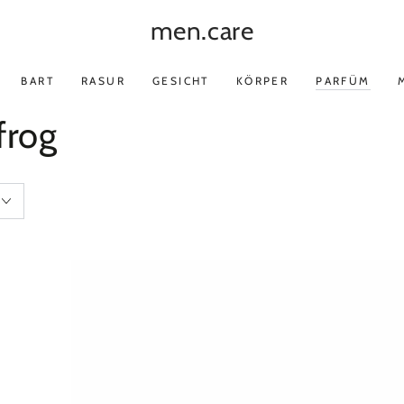
men.care
BART
RASUR
GESICHT
KÖRPER
PARFÜM
frog
Bullfrog
Bullfrog
-
-
Eau
Eau
De
De
Parfum
Parfum
Secret
Elisir