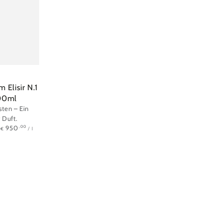
 Elisir N.1
100ml
ten – Ein
 Duft.
Stückpreis
pro
,00
950
/
l
€
Bullfrog
Bullfrog
-
-
Eau
Eau
de
de
Toilette
Toilette
Elements:
Elements: