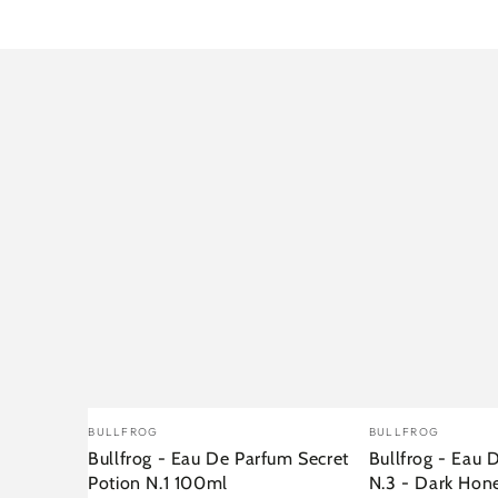
Verkäufer/in:
Verkäufer/in:
BULLFROG
BULLFROG
Bullfrog - Eau De Parfum Secret
Bullfrog - Eau D
Potion N.1 100ml
N.3 - Dark Hon