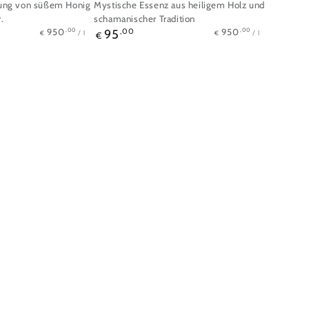
dung von süßem Honig
Mystische Essenz aus heiligem Holz und
.
schamanischer Tradition
Stückpreis
pro
Stückpreis
pro
Regulärer
,00
,00
950
950
95
,00
/
l
/
l
€
€
€
Preis