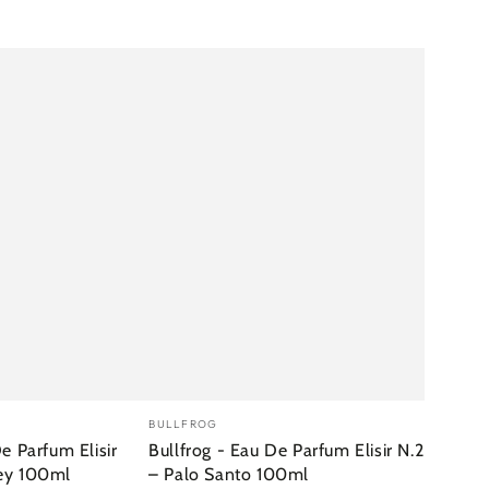
Verkäufer/in:
BULLFROG
e Parfum Elisir
Bullfrog - Eau De Parfum Elisir N.2
ey 100ml
– Palo Santo 100ml