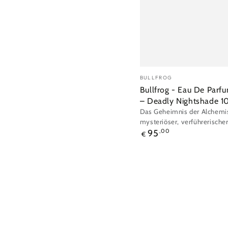
Verkäufer/in:
BULLFROG
Bullfrog - Eau De Parfum
– Deadly Nightshade 
Das Geheimnis der Alchemis
mysteriöser, verführerischer
Regulärer
95
,00
€
Preis
Bullfrog
-
Eau
de
Toilette
Elements: