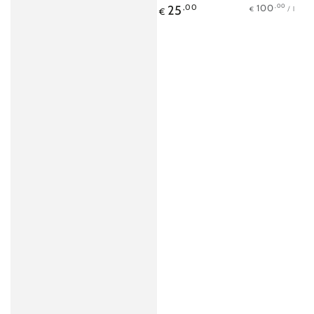
Stückpreis
pro
Regulärer
,00
100
25
,00
/
l
€
€
Preis