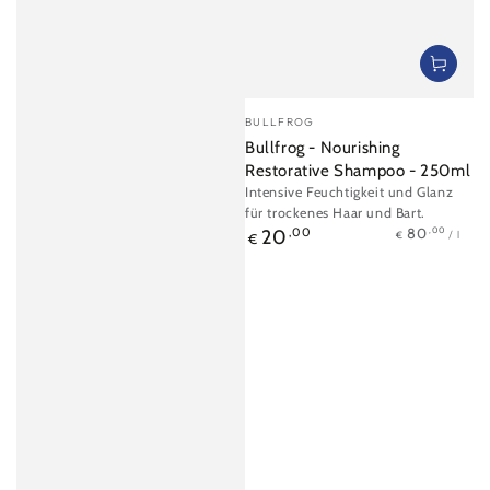
Verkäufer/in:
BULLFROG
Bullfrog - Nourishing
Restorative Shampoo - 250ml
Intensive Feuchtigkeit und Glanz
für trockenes Haar und Bart.
Stückpreis
pro
Regulärer
,00
80
20
,00
/
l
€
€
Preis