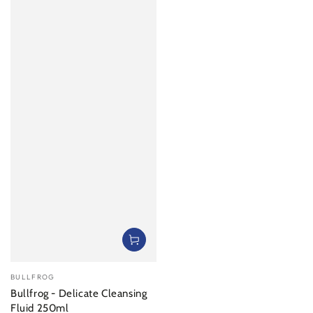
Verkäufer/in:
BULLFROG
Bullfrog - Delicate Cleansing
Fluid 250ml