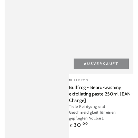
AUSVERKAUFT
Verkäufer/in:
BULLFROG
Bullfrog - Beard-washing
exfoliating paste 250ml [EAN-
Change]
Tiefe Reinigung und
Geschmeidigkeit für einen
gepflegten Vollbart.
Regulärer
30
,00
€
Preis