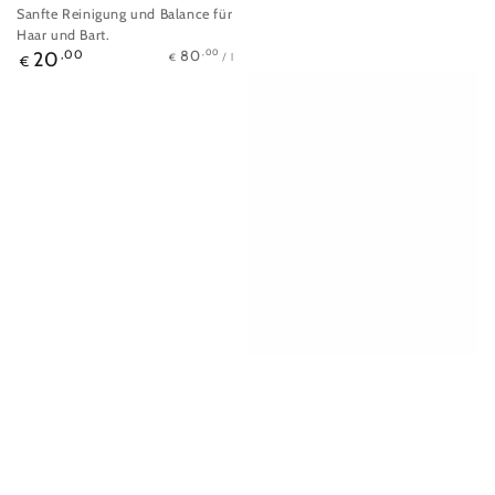
Sanfte Reinigung und Balance für
Haar und Bart.
Stückpreis
pro
Regulärer
,00
80
20
,00
/
l
€
€
Preis