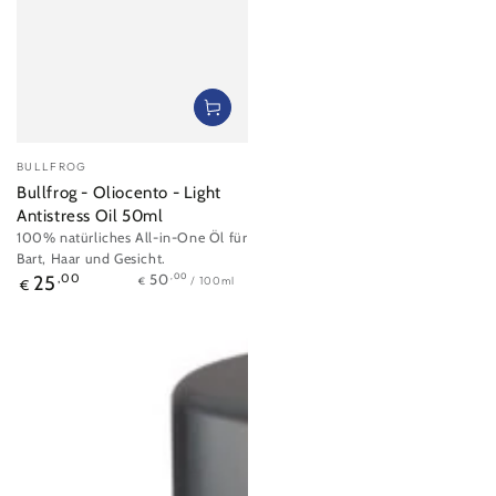
Verkäufer/in:
BULLFROG
Bullfrog - Oliocento - Light
Antistress Oil 50ml
100% natürliches All-in-One Öl für
Bart, Haar und Gesicht.
Stückpreis
pro
Regulärer
,00
50
25
,00
/
100ml
€
€
Preis