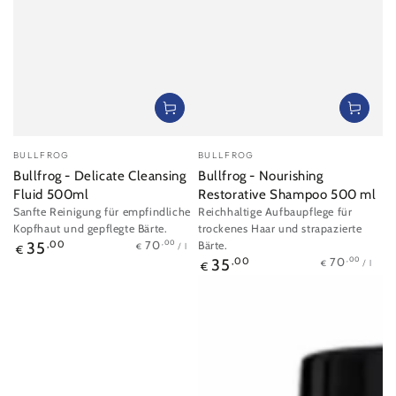
Verkäufer/in:
Verkäufer/in:
BULLFROG
BULLFROG
Bullfrog - Delicate Cleansing
Bullfrog - Nourishing
Fluid 500ml
Restorative Shampoo 500 ml
Sanfte Reinigung für empfindliche
Reichhaltige Aufbaupflege für
Kopfhaut und gepflegte Bärte.
trockenes Haar und strapazierte
Stückpreis
pro
Regulärer
,00
70
35
,00
Bärte.
/
l
€
€
Stückpreis
pro
Preis
Regulärer
,00
70
35
,00
/
l
€
€
Preis