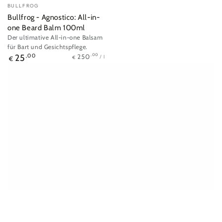
Verkäufer/in:
BULLFROG
Bullfrog - Agnostico: All-in-
one Beard Balm 100ml
Der ultimative All-in-one Balsam
für Bart und Gesichtspflege.
Stückpreis
pro
Regulärer
,00
250
25
,00
/
l
€
€
Preis