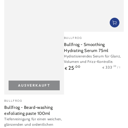
Verkäufer/in:
BULLFROG
Bullfrog - Smoothing
Hydrating Serum 75ml
Hydratisierendes Serum für Glanz,
Volumen und Frizz-Kontrolle.
Stückpreis
pro
Regulärer
,33
333
25
,00
/
l
€
€
Preis
AUSVERKAUFT
Verkäufer/in:
BULLFROG
Bullfrog - Beard-washing
exfoliating paste 100ml
Tiefenreinigung für einen weichen,
glänzenden und ordentlichen