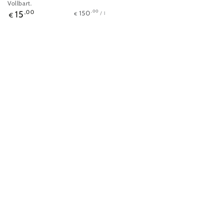
Vollbart.
Stückpreis
pro
Regulärer
,00
150
15
,00
/
l
€
€
Preis