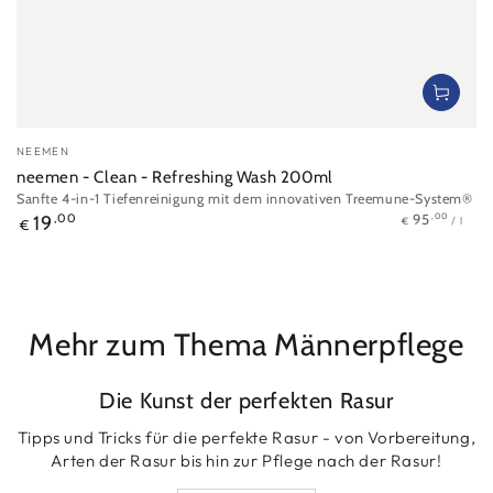
Verkäufer/in:
NEEMEN
neemen - Clean - Refreshing Wash 200ml
Sanfte 4-in-1 Tiefenreinigung mit dem innovativen Treemune-System®
Stückpreis
pro
Regulärer
,00
95
19
,00
/
l
€
€
Preis
Mehr zum Thema Männerpflege
Die Kunst der perfekten Rasur
Tipps und Tricks für die perfekte Rasur - von Vorbereitung,
Arten der Rasur bis hin zur Pflege nach der Rasur!