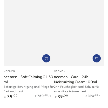
Verkäufer/in:
Verkäufer/in:
NEEMEN
NEEMEN
neemen - Soft Calming Oil 50
neemen - Care - 24h
ml
Moisturizing Cream 100ml
Sofortige Beruhigung und Pflege für
24h Feuchtigkeit und Schutz für
Bart und Haut.
eine vitale Männerhaut.
Stückpreis
pro
Stückpreis
pro
Regulärer
Regulärer
,00
,00
780
390
39
,00
39
,00
/
l
/
l
€
€
€
€
Preis
Preis