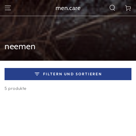
ZUM INHALT
men.care
Warenko
SPRINGEN
Kollektion:
neemen
FILTERN UND SORTIEREN
5 produkte