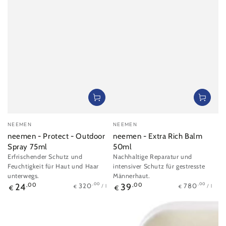
Verkäufer/in:
Verkäufer/in:
NEEMEN
NEEMEN
neemen - Protect - Outdoor
neemen - Extra Rich Balm
Spray 75ml
50ml
Erfrischender Schutz und
Nachhaltige Reparatur und
Feuchtigkeit für Haut und Haar
intensiver Schutz für gestresste
unterwegs.
Männerhaut.
Stückpreis
pro
Stückpreis
pro
Regulärer
Regulärer
,00
,00
320
780
24
,00
39
,00
/
l
/
l
€
€
€
€
Preis
Preis