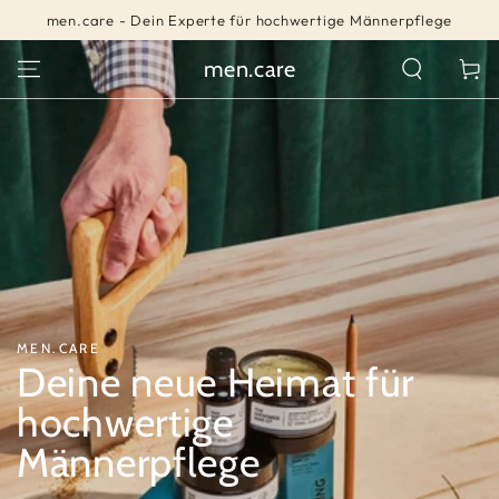
ZUM INHALT
men.care - Dein Experte für hochwertige Männerpflege
SPRINGEN
men.care
Warenko
MEN.CARE
Deine neue Heimat für
hochwertige
Männerpflege