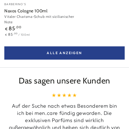
Verkäufer/in:
BARBERINO'S
Naxos Cologne 100ml
Vitaler Charisma-Schub mit sizilianischer
Note
Regulärer
85
,00
€
Preis
Stückpreis
pro
,00
85
/
100ml
€
ALLE ANZEIGEN
Das sagen unsere Kunden
Auf der Suche nach etwas Besonderem bin
ich bei men.care fündig geworden. Die
exklusiven Parfüms sind wirklich
außergewöhnlich und heben sich deutlich von