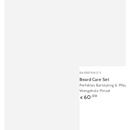
Verkäufer/in:
BARBERINO'S
Beard Care Set
Perfektes Bartstyling & Pfleg
Wengeholz-Pinsel
Regulärer
60
,00
€
Preis