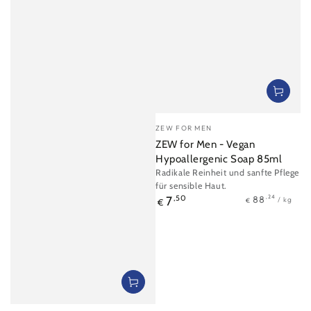
Verkäufer/in:
ZEW FOR MEN
ZEW for Men - Vegan
Hypoallergenic Soap 85ml
Radikale Reinheit und sanfte Pflege
für sensible Haut.
Stückpreis
pro
Regulärer
,24
88
7
,50
/
kg
€
€
Preis