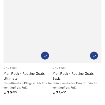
Verkäufer/in:
Verkäufer/in:
MEN ROCK
MEN ROCK
Men Rock - Routine Goals
Men Rock - Routine Goals
Ultimate
Basic
Das ultimative Pflegeset für Frische
Dein essentielles Duo für Frische
von Kopf bis Fuß.
von Kopf bis Fuß.
Regulärer
Regulärer
39
,00
23
,00
€
€
Preis
Preis