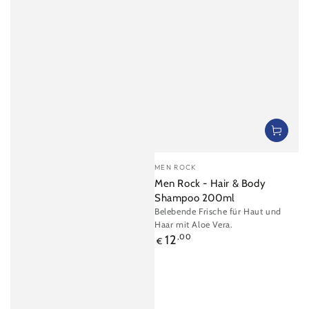
Verkäufer/in:
MEN ROCK
Men Rock - Hair & Body
Shampoo 200ml
Belebende Frische für Haut und
Haar mit Aloe Vera.
Regulärer
12
,00
€
Preis