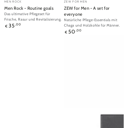
MEN ROCK
ZEW FOR MEN
Men Rock - Routine goals
ZEW for Men - A set for
Das ultimative Pflegeset für
everyone
Frische, Rasur und Revitalisierung.
Natürliche Pflege-Essentials mit
Regulärer
35
,00
Chaga und Holzkohle für Männer.
€
Preis
Regulärer
50
,00
€
Preis