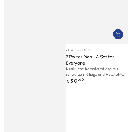
Verkäufer/in:
ZEW FOR MEN
ZEW for Men - A Set for
Everyone
Natürliche Komplettpflege mit
schwarzem Chaga und Holzkohle.
Regulärer
50
,00
€
Preis