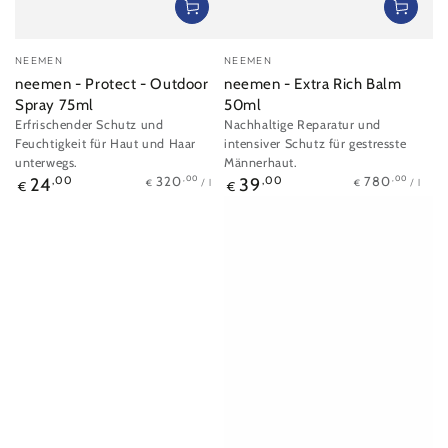
Verkäufer/in:
Verkäufer/in:
NEEMEN
NEEMEN
neemen - Protect - Outdoor
neemen - Extra Rich Balm
Spray 75ml
50ml
Erfrischender Schutz und
Nachhaltige Reparatur und
Feuchtigkeit für Haut und Haar
intensiver Schutz für gestresste
unterwegs.
Männerhaut.
Stückpreis
pro
Stückpreis
pro
Regulärer
Regulärer
,00
,00
320
780
24
,00
39
,00
/
l
/
l
€
€
€
€
Preis
Preis