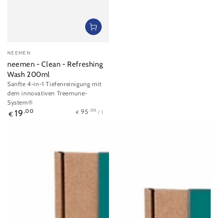
Verkäufer/in:
NEEMEN
neemen - Clean - Refreshing
Wash 200ml
Sanfte 4-in-1 Tiefenreinigung mit
dem innovativen Treemune-
System®
Stückpreis
pro
Regulärer
,00
95
19
,00
/
l
€
€
Preis