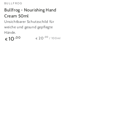
Verkäufer/in:
BULLFROG
Bullfrog - Nourishing Hand
Cream 50ml
Unsichtbarer Schutzschild für
weiche und gesund gepflegte
Hände.
Stückpreis
pro
Regulärer
,00
20
10
,00
/
100ml
€
€
Preis