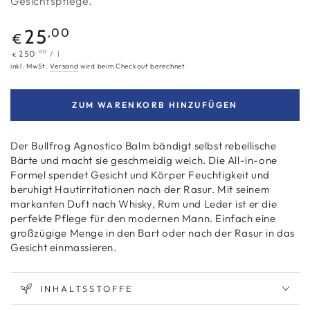
Gesichtspflege.
Regulärer
25
,00
€
Preis
Stückpreis
pro
250
,00
/
l
€
inkl. MwSt.
Versand
wird beim Checkout berechnet
ZUM WARENKORB HINZUFÜGEN
Der Bullfrog Agnostico Balm bändigt selbst rebellische
Bärte und macht sie geschmeidig weich. Die All-in-one
Formel spendet Gesicht und Körper Feuchtigkeit und
beruhigt Hautirritationen nach der Rasur. Mit seinem
markanten Duft nach Whisky, Rum und Leder ist er die
perfekte Pflege für den modernen Mann. Einfach eine
großzügige Menge in den Bart oder nach der Rasur in das
Gesicht einmassieren.
INHALTSSTOFFE